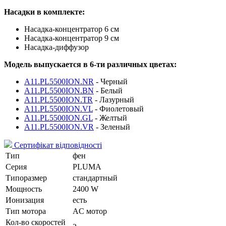
Насадки в комплекте:
Насадка-концентратор 6 см
Насадка-концентратор 9 см
Насадка-диффузор
Модель выпускается в 6-ти различных цветах:
A11.PL5500ION.NR
- Черный
A11.PL5500ION.BN
- Белый
A11.PL5500ION.TR
- Лазурный
A11.PL5500ION.VL
- Фиолетовый
A11.PL5500ION.GL
- Желтый
A11.PL5500ION.VR
- Зеленый
Сертифікат відповідності
Тип
фен
Серия
PLUMA
Типоразмер
стандартный
Мощность
2400 W
Ионизация
есть
Тип мотора
AC мотор
Кол-во скоростей