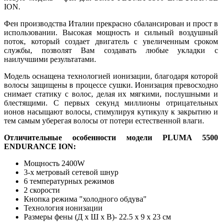
ION.
Фен производства Италии прекрасно сбалансирован и прост в
использовании. Высокая мощность и сильный воздушный
поток, который создает двигатель с увеличенным сроком
службы, позволят Вам создавать любые укладки с
наилучшими результатами.
Модель оснащена технологией ионизации, благодаря которой
волосы защищены в процессе сушки. Ионизация превосходно
снимает статику с волос, делая их мягкими, послушными и
блестящими. С первых секунд миллионы отрицательных
ионов насыщают волосы, стимулируя кутикулу к закрытию и
тем самым уберегая волосы от потери естественной влаги.
Отличительные особенности модели PLUMA 5500
ENDURANCE ION:
Мощность 2400W
3-х метровый сетевой шнур
6 температурных режимов
2 скорости
Кнопка режима "холодного обдува"
Технология ионизации
Размеры фены (Д х Ш х В)- 22.5 x 9 x 23 см