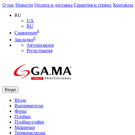
О нас
Новости
Оплата и доставка
Гарантия и сервис
Контакты
RU
UA
RU
0
Сравнение
0
Закладки
Авторизация
Регистрация
Везде
Везде
Выпрямители
Фены
Плойки
Плойки-гофре
Машинки
Терморасчески