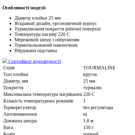
Особливості моделі:
Діаметр плойки 25 мм
Яскравий дизайн, ергономічний корпус
Турмаліновим покриття робочої поверхні
Температура нагріву 220 C
Мережевий шнур з обертанням
Термоізольований наконечник
Вбудована підставка
Сертифікат відповідності
Серія
TOURMALINE
Тип плойки
кругла
Діаметр, мм
25 мм
Покриття
турмалін
Максимальна температура нагрівання
220 C
Кількість температурних режимів
1
Терморегулятор
без регулятора
Автовимкнення
ні
Довжина шнура
1.8 м
Вага
150 г
Колір
чорний