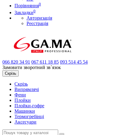
0
Порівняння
0
Закладки
Авторизація
Реєстрація
066
820 34 91
067
611 18 85
093
514 45 54
Замовити зворотний зв`язок
Скрізь
Скрізь
Випрямлячі
Фени
Плойки
Плойки-гофре
Машинки
Термогребінці
Аксесуари