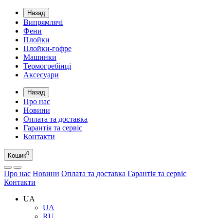
Назад
Випрямлячі
Фени
Плойки
Плойки-гофре
Машинки
Термогребінці
Аксесуари
Назад
Про нас
Новини
Оплата та доставка
Гарантія та сервіс
Контакти
0
Кошик
Про нас
Новини
Оплата та доставка
Гарантія та сервіс
Контакти
UA
UA
RU