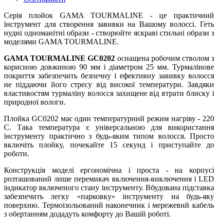
Серія плойок GAMA TOURMALINE - це практичний
інструмент для створення завивки на Вашому волоссі. Геть
нудні одноманітні образи - створюйте яскраві стильні образи з
моделями GAMA TOURMALINE.
GAMA TOURMALINE GC0202
оснащена робочим стволом з
корисною довжиною 90 мм і діаметром 25 мм. Турмалінове
покриття забезпечить безпечну і ефективну завивку волосся
не піддаючи його стресу від високої температури. Завдяки
властивостям турмаліну волосся захищене від втрати блиску і
природної вологи.
Плойка GC0202 має один температурний режим нагріву - 220
C. Така температура є універсальною для використання
інструменту практично з будь-яким типом волосся. Просто
включіть плойку, почекайте 15 секунд і приступайте до
роботи.
Конструкція моделі ергономічна і проста - на корпусі
розташований лише перемикач включення-виключення і LED
індикатор включеного стану інструменту. Вбудована підставка
забезпечить легку «парковку» інструменту на будь-яку
поверхню. Термоізольований наконечник і мережевий кабель
з обертанням додадуть комфорту до Вашій роботі.