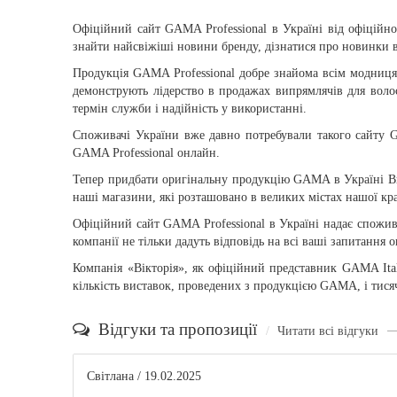
Офіційний сайт GAMA Professional в Україні від офіційно
знайти найсвіжіші новини бренду, дізнатися про новинки в
Продукція GAMA Professional добре знайома всім модницям
демонструють лідерство в продажах випрямлячів для воло
термін служби і надійність у використанні.
Споживачі України вже давно потребували такого сайту 
GAMA Professional онлайн.
Тепер придбати оригінальну продукцію GAMA в Україні Ви 
наші магазини, які розташовано в великих містах нашої кра
Офіційний сайт GAMA Professional в Україні надає спожи
компанії не тільки дадуть відповідь на всі ваші запитання
Компанія «Вікторія», як офіційний представник GAMA Ital
кількість виставок, проведених з продукцією GAMA, і тисяч
Відгуки та пропозиції
Читати всі відгуки
Світлана
/ 19.02.2025