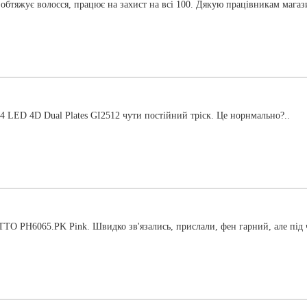
обтяжує волосся, працює на захист на всі 100. Дякую працівникам магаз
4 LED 4D Dual Plates GI2512 чути постійний тріск. Це норнмально?..
 PH6065.PK Pink. Швидко зв'язались, прислали, фен гарний, але під ч