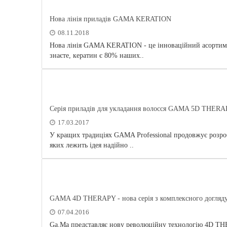
Нова лінія приладів GAMA KERATION
08.11.2018
Нова лінія GAMA KERATION - це інноваційний асортимент
знаєте, кератин є 80% наших..
Серія приладів для укладання волосся GAMA 5D THER
17.03.2017
У кращих традиціях GAMA Professional продовжує розробл
яких лежить ідея надійно ..
GAMA 4D THERAPY - нова серія з комплексного догляду
07.04.2016
Ga.Ma представляє нову революційну технологію 4D THER