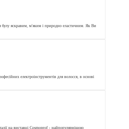
 булу яскравим, м'яким і природно еластичним. Як Ви
офесійних електроінструментів для волосся, в основі
талії на виставці Cosmoprof - найпопулярнішою