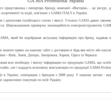
GA.MA Professional Україна
го представника і імпортера бренду, компанії «Вікторія», - це ресурс,
 асортименті та події, пов'язані з GAMA ITALY в Україні.
 і цінителям італійського стилю і якості.
Утюжки GAMA
давно завоюва
сся. Шанувальників привертає інноваційність електроінструментів GAM
GAMA, який би відображав актуальну інформацію про бренд, надавав мо
можете прямо на нашому сайті з доставкою в будь-яке місто або насел
їни - Київ, Львів, Дніпро, Запоріжжя, Харків, Одеса та Черкаси.
вачам всю необхідну і якісну інформацію по продукцію GAMA, що особл
 онлайн, але і нададуть всеосяжну консультацію по продукції GAMA Profes
y в Україні, співпрацює з брендом з 2008 року. У нашому активі - шоу
і задоволених покупців по всій Україні.