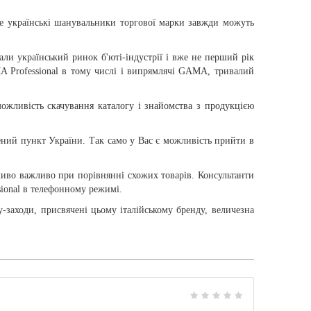
 де українські шанувальники торгової марки завжди можуть
ли український ринок б'юті-індустрії і вже не перший рік
A Professional в тому числі і випрямлячі GAMA, тривалий
жливість скачування каталогу і знайомства з продукцією
ений пункт України. Так само у Вас є можливість прийти в
иво важливо при порівнянні схожих товарів. Консультанти
sional в телефонному режимі.
-заходи, присвячені цьому італійському бренду, величезна