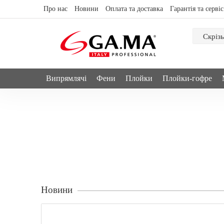
Про нас
Новини
Оплата та доставка
Гарантія та сервіс
Скрізь
Випрямлячі
Фени
Плойки
Плойки-гофре
Лідери продажів
Дивитися все
Популярне
Новинки
Дивитися все
Новини