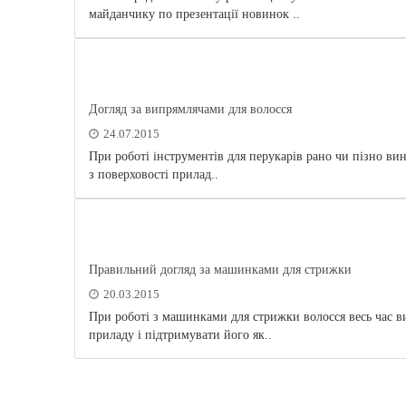
майданчику по презентації новинок ..
Догляд за випрямлячами для волосся
24.07.2015
При роботі інструментів для перукарів рано чи пізно ви
з поверховості прилад..
Правильний догляд за машинками для стрижки
20.03.2015
При роботі з машинками для стрижки волосся весь час
приладу і підтримувати його як..