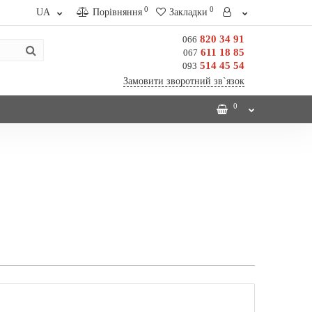
0
0
UA
Порівняння
Закладки
820 34 91
066
611 18 85
067
514 45 54
093
Замовити зворотний зв`язок
0