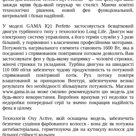
завжди мріяв будь-який перукар чи стиліст. Маючи новітні
технологічні рішення, новий фен функціональний,
витривалий і більш надійний.
У моделі GAMA IQ1 Perfetto застосовується безщітковий
двигун турбінного типу з технологією Long Life. Двигун має
електронну систему управління, а його термін служби у 3 рази
більший, у порівнянні з класичними професійними моторами.
Потужність нагрівального елемента становить 1600 Вт, яка в
поєднанні з спрямованим повітряним потоком дозволить Вам
застосовувати фен у будь-якому напрямку – чоловічі стрижки,
жіночі стрижки та укладання. Турбіна двигуна на швидкості
110 000 об/хв забезпечує чудову продуктивність та потужний
спрямований повітряний потік. Рух потоку повітря
влаштований за принципом Вентурі, забезпечуючи великі
результати без необхідності збільшувати потужність. Магазин
www.gama.in.ua може сміливо рекомендувати цю модель для
будь-якого використання. Виробник врахував усі недоліки та
недоробки попередньої серії та значно покращив надійність
фена в цілому.
Технологія Oxy Active, якій оснащена модель, забезпечить
безпечне сушіння фарбованого волосся - вона діє як потужна
антибактеріальна, герметизуюча дія на кутикулу волосся для
більшої стійкості кольору.