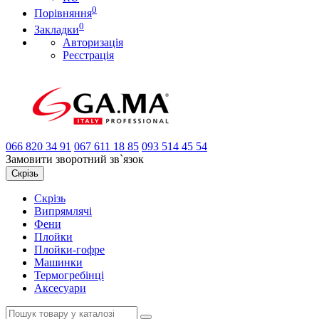
0
Порівняння
0
Закладки
Авторизація
Реєстрація
066
820 34 91
067
611 18 85
093
514 45 54
Замовити зворотний зв`язок
Скрізь
Скрізь
Випрямлячі
Фени
Плойки
Плойки-гофре
Машинки
Термогребінці
Аксесуари