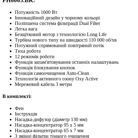
PH6065.BK:
Потужність 1600 Вт
Інноваційний дизайн у чорному кольорі
Поліпшена система фільтрації Dual Filter
Легка вага
Безщітковий мотор з технологією Long Life
Турбіна нового типу на швидкості 110 000 об/хв
Потужний спрямований повітряний потік
Тиха робота
12 режимів роботи
Функція запам'ятовування останніх налаштувань
Функція блокування кнопок
Функція самоочищення Auto-Clean
Технологія активного озону Oxy Active
Мережевий кабель 3 метри
В комплекті:
Фен
Інструкція
Насадка-дифузор (діаметр 130 мм)
Насадка-концентратор 95 x 5 мм
Насадка-концентратор 65 x 7 мм
3 змінні фільтри тонкого очищення