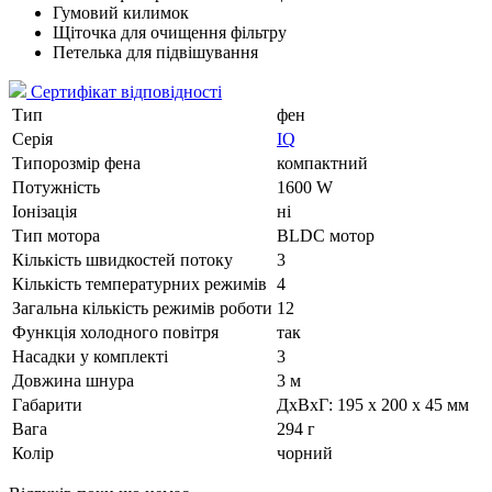
Гумовий килимок
Щіточка для очищення фільтру
Петелька для підвішування
Сертифікат відповідності
Тип
фен
Серія
IQ
Типорозмір фена
компактний
Потужність
1600 W
Іонізація
ні
Тип мотора
BLDC мотор
Кількість швидкостей потоку
3
Кількість температурних режимів
4
Загальна кількість режимів роботи
12
Функція холодного повітря
так
Насадки у комплекті
3
Довжина шнура
3 м
Габарити
ДxВxГ: 195 x 200 x 45 мм
Вага
294 г
Колір
чорний