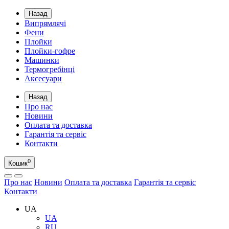
Назад
Випрямлячі
Фени
Плойки
Плойки-гофре
Машинки
Термогребінці
Аксесуари
Назад
Про нас
Новини
Оплата та доставка
Гарантія та сервіс
Контакти
0
Кошик
Про нас
Новини
Оплата та доставка
Гарантія та сервіс
Контакти
UA
UA
RU