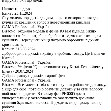
Відгуків поки що немає.
Написати відгук
Ірина
/ 23.11.2024
Яку модель порадити для домашнього використання для
курчавих крашених волос з пересушеними кінцями
GAMA Professional - Україна
Вітаємо! Будь-яка модель із фенів IQ вам підійде. Якщо
волосся слабке - потрібно обробляти термозахистом перед
сушінням. Пересушені кінці потрібно обробляти рідкими
кристалами.
Карина
/ 18.08.2024
Доброго дня, підкажіть країну-виробник товару. Це Італія чи
Китай?
GAMA Professional - Україна
Вітаємо! Усі фени IQ виготовляються у Китаї. Без вийнятку.
Елена
/ 20.07.2024
Доброго ранку підкажіть гарний фен
GAMA Professional - Україна
Вітаємо! Все залежить від мети покупки: робота чи для дому.
Якщо для себе, потрібно розуміти довжину та стан волосся,
щоб щось порадити. В цілому, фен PH6065 досить
універсальний у застосуванні та забезпечить дбайливе
сушіння будь-якого волосся. Підходить як для дому, так і для
роботи.