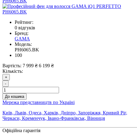
Рейтинг:
0 відгуків
Бренд:
GAMA
Модель:
PH6065.BK
100
Вартість:
7 999 ₴
6 199 ₴
Кількість:
+
-
До кошика
Мережа представництв по Україні
Київ, Львів, Одеса, Харків, Дніпро, Запоріжжя, Кривий Ріг,
Черкаси, Кременчук, Івано-Франківськ, Вінниця
Офіційна гарантія