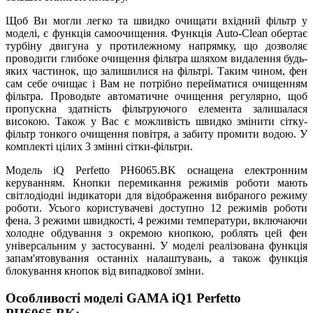
Щоб Ви могли легко та швидко очищати вхідний фільтр у
моделі, є функція самоочищення. Функція Auto-Clean обертає
турбіну двигуна у протилежному напрямку, що дозволяє
проводити глибоке очищення фільтра шляхом видалення будь-
яких частинок, що залишилися на фільтрі. Таким чином, фен
сам себе очищає і Вам не потрібно перейматися очищенням
фільтра. Проводьте автоматичне очищення регулярно, щоб
пропускна здатність фільтруючого елемента залишалася
високою. Також у Вас є можливість швидко змінити сітку-
фільтр тонкого очищення повітря, а забиту промити водою. У
комплекті цілих 3 змінні сітки-фільтри.
Модель iQ Perfetto PH6065.BK оснащена електронним
керуванням. Кнопки перемикання режимів роботи мають
світлодіодні індикатори для відображення вибраного режиму
роботи. Усього користувачеві доступно 12 режимів роботи
фена. 3 режими швидкості, 4 режими температури, включаючи
холодне обдування з окремою кнопкою, роблять цей фен
універсальним у застосуванні. У моделі реалізована функція
запам'ятовування останніх налаштувань, а також функція
блокування кнопок від випадкової зміни.
Особливості моделі GAMA iQ1 Perfetto