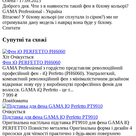
Олена
/ 17.09.2023
Доброго дня. Чти э в наявности такий фен в білому кольорі?
GAMA Professional - Україна
Вітаємо! У білому кольорі (не сплутали із сірим?) ми не
отримували дану модель і навряд вона буде у білому.
Спитати
Супутні та схожі
Хіт
Очікується
Фен iQ PERFETTO PH6060
GAMA Professional з гордістю представляє революційний
професійний фен - iQ Perfetto (PH6060). Ультралегкий,
компактний революційний фен з мінімалістичним дизайном
відкриває нову еру у виробництві професійних фенів для
волосся. GAMA iQ Perfetto - це т...
7 999 ₴
Повідомити
Очікується
Підставка для фена GAMA IQ Perfetto PT9910
Оригінальна настільна підставка PT9910 для фена GAMA IQ
PERFETTO Повністю металева Оригінальна форма і дизайн 4
присоски для чіпкості практично з будь-якою поверхнею