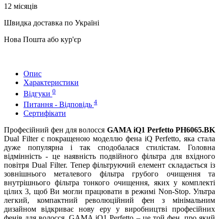
12 місяців
Швидка доставка по Україні
Нова Пошта або кур'єр
Опис
Характеристики
0
Відгуки
4
Питання - Відповідь
Сертифікати
Професійний фен для волосся
GAMA iQ1 Perfetto PH6065.BK
Dual Filter є покращеною моделлю фена iQ Perfetto, яка стала
дуже популярна і так сподобалася стилістам. Головна
відмінність - це наявність подвійного фільтра для вхідного
повітря Dual Filter. Тепер фільтруючий елемент складається із
зовнішнього металевого фільтра грубого очищення та
внутрішнього фільтра тонкого очищення, яких у комплекті
цілих 3, щоб Ви могли працювати в режимі Non-Stop. Ультра
легкий, компактний революційний фен з мінімальним
дизайном відкриває нову еру у виробництві професійних
фенів для волосся. GAMA iQ1 Perfetto – це той фен, про який