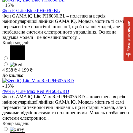
- 15%
Фен iQ Lite Blue PH6030.BL
Фен GAMA iQ Lite PH6030.BL – полегшена версія
найпопулярнішої лінійки GAMA IQ. Модель містить ті самі
Фільтр моделей
переваги і технологічні інновації, що й старші моделі, але
позбавлена ​​системи електронного управління. Основна
задумка моделі - це домашнє застосу...
Колір моделі:
4 938 ₴
4 199 ₴
До кошика
- 13%
Фен iQ Lite Max Red PH6035.RD
Фен GAMA iQ Lite Max Red PH6035.RD – полегшена версія
найпопулярнішої лінійки GAMA IQ. Модель містить ті самі
переваги та технологічні інновації, що й старші моделі, але з
деякими відмінностями та поліпшеннями. Модель позбавлена ​​
системи електронног...
Колір моделі: