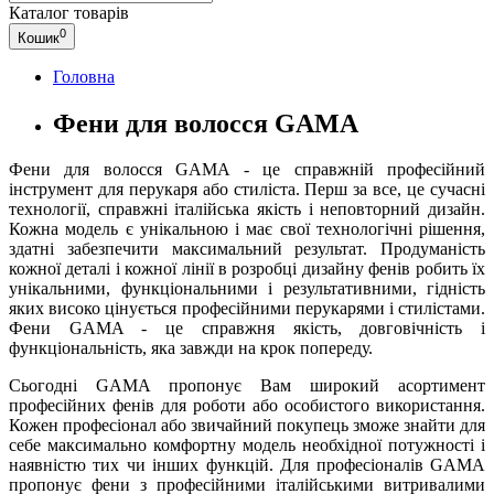
Каталог
товарів
0
Кошик
Головна
Фени для волосся GAMA
Фени для волосся GAMA - це справжній професійний
інструмент для перукаря або стиліста. Перш за все, це сучасні
технології, справжні італійська якість і неповторний дизайн.
Кожна модель є унікальною і має свої технологічні рішення,
здатні забезпечити максимальний результат. Продуманість
кожної деталі і кожної лінії в розробці дизайну фенів робить їх
унікальними, функціональними і результативними, гідність
яких високо цінується професійними перукарями і стилістами.
Фени GAMA - це справжня якість, довговічність і
функціональність, яка завжди на крок попереду.
Сьогодні GAMA пропонує Вам широкий асортимент
професійних фенів для роботи або особистого використання.
Кожен професіонал або звичайний покупець зможе знайти для
себе максимально комфортну модель необхідної потужності і
наявністю тих чи інших функцій. Для професіоналів GAMA
пропонує фени з професійними італійськими витривалими