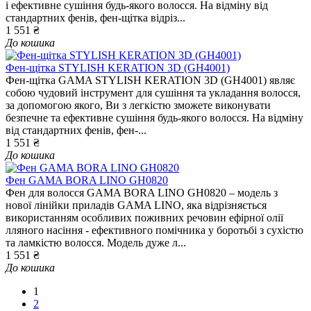
і ефективне сушіння будь-якого волосся. На відміну від
стандартних фенів, фен-щітка відріз...
1 551 ₴
До кошика
Фен-щітка STYLISH KERATION 3D (GH4001)
Фен-щітка GAMA STYLISH KERATION 3D (GH4001) являє
собою чудовий інструмент для сушіння та укладання волосся,
за допомогою якого, Ви з легкістю зможете виконувати
безпечне та ефективне сушіння будь-якого волосся. На відміну
від стандартних фенів, фен-...
1 551 ₴
До кошика
Фен GAMA BORA LINO GH0820
Фен для волосся GAMA BORA LINO GH0820 – модель з
нової лінійки приладів GAMA LINO, яка відрізняється
використанням особливих поживних речовин ефірної олії
лляного насіння - ефективного помічника у боротьбі з сухістю
та ламкістю волосся. Модель дуже л...
1 551 ₴
До кошика
1
2