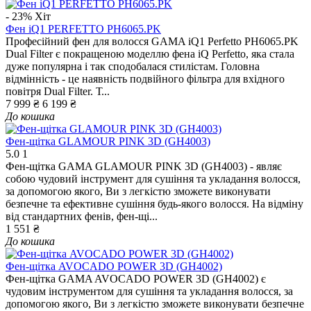
- 23%
Хіт
Фен iQ1 PERFETTO PH6065.PK
Професійний фен для волосся GAMA iQ1 Perfetto PH6065.PK
Dual Filter є покращеною моделлю фена iQ Perfetto, яка стала
дуже популярна і так сподобалася стилістам. Головна
відмінність - це наявність подвійного фільтра для вхідного
повітря Dual Filter. Т...
7 999 ₴
6 199 ₴
До кошика
Фен-щітка GLAMOUR PINK 3D (GH4003)
5.0
1
Фен-щітка GAMA GLAMOUR PINK 3D (GH4003) - являє
собою чудовий інструмент для сушіння та укладання волосся,
за допомогою якого, Ви з легкістю зможете виконувати
безпечне та ефективне сушіння будь-якого волосся. На відміну
від стандартних фенів, фен-щі...
1 551 ₴
До кошика
Фен-щітка AVOCADO POWER 3D (GH4002)
Фен-щітка GAMA AVOCADO POWER 3D (GH4002) є
чудовим інструментом для сушіння та укладання волосся, за
допомогою якого, Ви з легкістю зможете виконувати безпечне