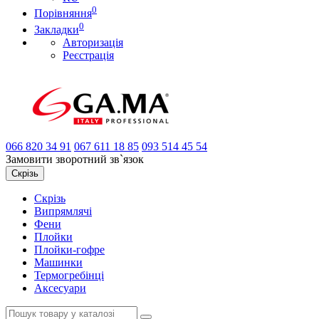
0
Порівняння
0
Закладки
Авторизація
Реєстрація
066
820 34 91
067
611 18 85
093
514 45 54
Замовити зворотний зв`язок
Скрізь
Скрізь
Випрямлячі
Фени
Плойки
Плойки-гофре
Машинки
Термогребінці
Аксесуари