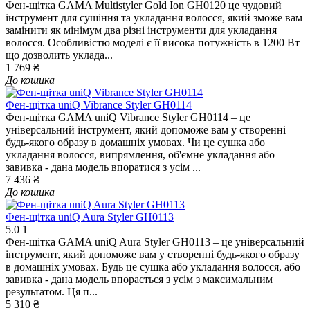
Фен-щітка GAMA Multistyler Gold Ion GH0120 це чудовий
інструмент для сушіння та укладання волосся, який зможе вам
замінити як мінімум два різні інструменти для укладання
волосся. Особливістю моделі є її висока потужність в 1200 Вт
що дозволить уклада...
1 769 ₴
До кошика
Фен-щітка uniQ Vibrance Styler GH0114
Фен-щітка GAMA uniQ Vibrance Styler GH0114 – це
універсальний інструмент, який допоможе вам у створенні
будь-якого образу в домашніх умовах. Чи це сушка або
укладання волосся, випрямлення, об'ємне укладання або
завивка - дана модель впоратися з усім ...
7 436 ₴
До кошика
Фен-щітка uniQ Aura Styler GH0113
5.0
1
Фен-щітка GAMA uniQ Aura Styler GH0113 – це універсальний
інструмент, який допоможе вам у створенні будь-якого образу
в домашніх умовах. Будь це сушка або укладання волосся, або
завивка - дана модель впорається з усім з максимальним
результатом. Ця п...
5 310 ₴