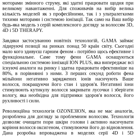
моторами змінного струму, які здатні працювати щодня при
великому навантаженні. Для споживачів на вибір велика
кількість моделей як з професійними, так і з ультралегкими
тихими моторами і системою іонізації. Так само на Ваш вибір
будь-яка модель з серій комплексного догляду за волоссям 3D,
4D і 5D THERAPY.
Завдяки застосуванню новітніх технологій, GAMA займає
лідируючі позиції на ринках понад 50 країн світу. Сьогодні
мало кого здивуєш гарним феном - потрібно щось ефективне і
функціональне. Саме тому фени GAMA оснащуються
спеціальною системою іонізації ION PLUS, яка випереджає всі
існуючі аналоги на ринку і здатна працювати ефективніше на
80%, в порівнянні з ними. З перших секунд роботи фена
мільйони негативно заряджених іонів насичують Ваше
волосся, покращуючи його стан і здоров'я. Негативні іони
стимулюють кутикулу волосся закривати лусочки і зберігати
вологу, яка необхідна для підтримки здоров'я волосся, його
рухливості і сили.
Революційна технологія OZONE3ION, яка не має аналогів,
розроблена для догляду за проблемним волоссям. Технологія
дозволяє очищати пори шкіри голови і активно насичувати
коріння волосся оксигеном, стимулюючи його до відновлення.
Дана розробка впроваджена в моделях серії 4D і 5D