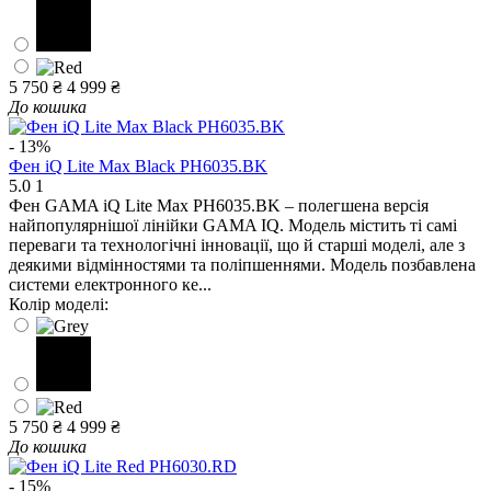
5 750 ₴
4 999 ₴
До кошика
- 13%
Фен iQ Lite Max Black PH6035.BK
5.0
1
Фен GAMA iQ Lite Max PH6035.BK – полегшена версія
найпопулярнішої лінійки GAMA IQ. Модель містить ті самі
переваги та технологічні інновації, що й старші моделі, але з
деякими відмінностями та поліпшеннями. Модель позбавлена ​​
системи електронного ке...
Колір моделі:
5 750 ₴
4 999 ₴
До кошика
- 15%