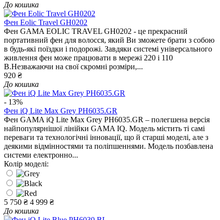
До кошика
Фен Eolic Travel GH0202
Фен GAMA EOLIC TRAVEL GH0202 - це прекрасний
портативний фен для волосся, який Ви зможете брати з собою
в будь-які поїздки і подорожі. Завдяки системі універсального
живлення фен може працювати в мережі 220 і 110
В.Незважаючи на свої скромні розміри,...
920 ₴
До кошика
- 13%
Фен iQ Lite Max Grey PH6035.GR
Фен GAMA iQ Lite Max Grey PH6035.GR – полегшена версія
найпопулярнішої лінійки GAMA IQ. Модель містить ті самі
переваги та технологічні інновації, що й старші моделі, але з
деякими відмінностями та поліпшеннями. Модель позбавлена ​​
системи електронно...
Колір моделі:
5 750 ₴
4 999 ₴
До кошика