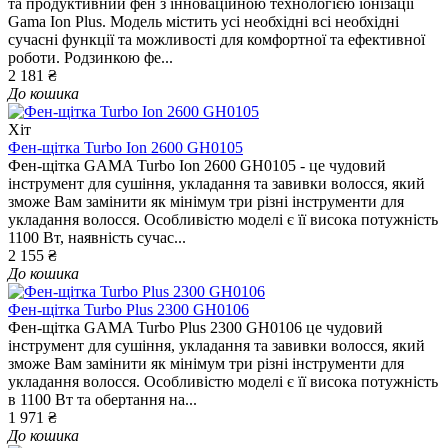
та продуктивний фен з інноваційною технологією іонізації
Gama Ion Plus. Модель містить усі необхідні всі необхідні
сучасні функції та можливості для комфортної та ефективної
роботи. Родзинкою фе...
2 181 ₴
До кошика
Хіт
Фен-щітка Turbo Ion 2600 GH0105
Фен-щітка GAMA Turbo Ion 2600 GH0105 - це чудовий
інструмент для сушіння, укладання та завивки волосся, який
зможе Вам замінити як мінімум три різні інструменти для
укладання волосся. Особливістю моделі є її висока потужність
1100 Вт, наявність сучас...
2 155 ₴
До кошика
Фен-щітка Turbo Plus 2300 GH0106
Фен-щітка GAMA Turbo Plus 2300 GH0106 це чудовий
інструмент для сушіння, укладання та завивки волосся, який
зможе Вам замінити як мінімум три різні інструменти для
укладання волосся. Особливістю моделі є її висока потужність
в 1100 Вт та обертання на...
1 971 ₴
До кошика