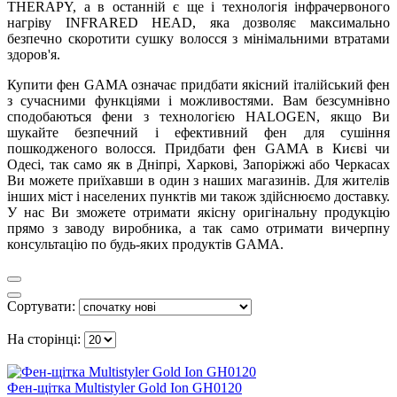
THERAPY, а в останній є ще і технологія інфрачервоного
нагріву INFRARED HEAD, яка дозволяє максимально
безпечно скоротити сушку волосся з мінімальними втратами
здоров'я.
Купити фен GAMA означає придбати якісний італійський фен
з сучасними функціями і можливостями. Вам безсумнівно
сподобаються фени з технологією HALOGEN, якщо Ви
шукайте безпечний і ефективний фен для сушіння
пошкодженого волосся. Придбати фен GAMA в Києві чи
Одесі, так само як в Дніпрі, Харкові, Запоріжжі або Черкасах
Ви можете приїхавши в один з наших магазинів. Для жителів
інших міст і населених пунктів ми також здійснюємо доставку.
У нас Ви зможете отримати якісну оригінальну продукцію
прямо з заводу виробника, а так само отримати вичерпну
консультацію по будь-яких продуктів GAMA.
Сортувати:
На сторінці:
Фен-щітка Multistyler Gold Ion GH0120