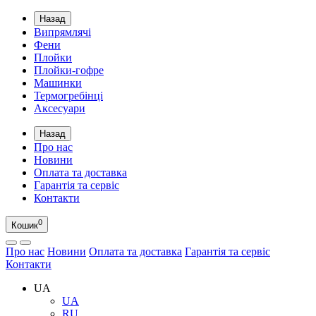
Назад
Випрямлячі
Фени
Плойки
Плойки-гофре
Машинки
Термогребінці
Аксесуари
Назад
Про нас
Новини
Оплата та доставка
Гарантія та сервіс
Контакти
0
Кошик
Про нас
Новини
Оплата та доставка
Гарантія та сервіс
Контакти
UA
UA
RU