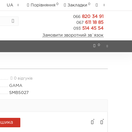
0
0
UA
Порівняння
Закладки
820 34 91
066
611 18 85
067
514 45 54
093
Замовити зворотний зв`язок
0
0 відгуків
GAMA
SMB5027
ошика