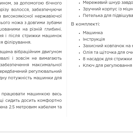
Мережевий шнур завдо
чином, за допомогою бічного
Зручний корпус із міцн
різу волосся, забезпечуючи
Петелька для підвішув
із високоякісної нержавіючої
нього ножа з довгими зубами
В комплекті:
ованими на різній глибині.
Машинка
ня і після стрижки машинок
Інструкція
я філірування.
Захисний ковпачок на
нащена вібраційним двигуном
Олія та щіточка для о
валі і зовсім не вимагають
8 насадок для стрижки 1.5
забезпечення максимальної
Ключ для регулювання 
 передбачений регулювальний
ідну потужність машинки для
о працювати машинкою весь
уці сидить досить комфортно
ена 2.5 метровим кабелем та