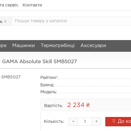
та сервіс
Контакти
ь
фре
Машинки
Термогребінці
Аксесуари
GAMA Absolute Skill SMB5027
Рейтинг:
Бренд:
Модель:
2 234 ₴
Вартість:
-
До к
Кількість:
+