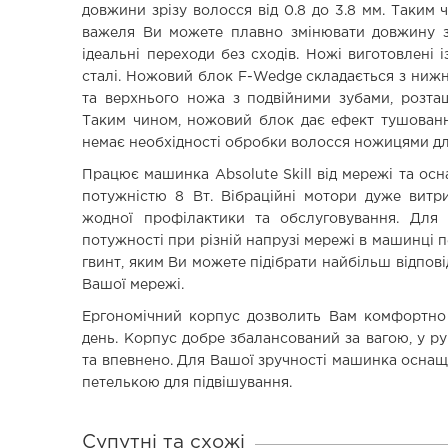
довжини зрізу волосся від 0.8 до 3.8 мм. Таким 
важеля Ви можете плавно змінювати довжину з
ідеальні переходи без сходів. Ножі виготовлені 
сталі. Ножовий блок F-Wedge складається з ниж
та верхнього ножа з подвійними зубами, розташ
Таким чином, ножовий блок дає ефект тушован
немає необхідності обробки волосся ножицями дл
Працює машинка Absolute Skill від мережі та ос
потужністю 8 Вт. Вібраційні мотори дуже витри
жодної профілактики та обслуговування. Для 
потужності при різній напрузі мережі в машинці
гвинт, яким Ви можете підібрати найбільш відпов
Вашої мережі.
Ергономічний корпус дозволить Вам комфортн
день. Корпус добре збалансований за вагою, у р
та впевнено. Для Вашої зручності машинка оснащ
петелькою для підвішування.
Супутні та схожі