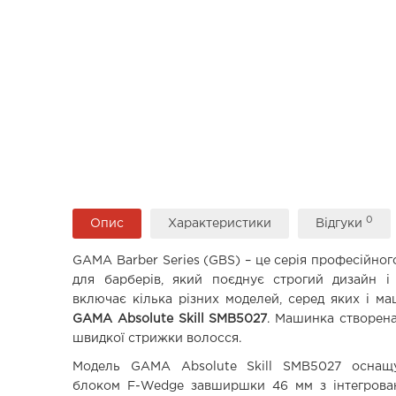
0
Опис
Характеристики
Відгуки
GAMA Barber Series (GBS) – це серія професійног
для барберів, який поєднує строгий дизайн 
включає кілька різних моделей, серед яких і м
GAMA Absolute Skill SMB5027
. Машинка створена
швидкої стрижки волосся.
Модель GAMA Absolute Skill SMB5027 оснащ
блоком F-Wedge завширшки 46 мм з інтегрова