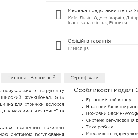
Мережа представництв по Ук
Київ, Львів, Одеса, Харків, Дні
Івано-Франківськ, Вінниця
Офіційна гарантія
12 місяців
0
Питання - Відповідь
Сертифікати
Особливості моделі 
о перукарського інструменту
і широкий функціонал. GBS
Ергономічний корпус
ашинка для стрижки волосся
Ножовий блок шириною
 для максимально точної та
Ножовий блок F-Wedge 
Система регулювання до
Тиха робота
ується незнімним ножовим
Можливість відрегулюв
ною системою регулювання