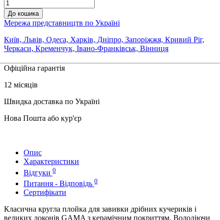
До кошика
Мережа представництв по Україні
Київ, Львів, Одеса, Харків, Дніпро, Запоріжжя, Кривий Ріг,
Черкаси, Кременчук, Івано-Франківськ, Вінниця
Офіційна гарантія
12 місяців
Швидка доставка по Україні
Нова Пошта або кур'єр
Опис
Характеристики
0
Відгуки
0
Питання - Відповідь
Сертифікати
Класична кругла плойка для завивки дрібних кучериків і
великих локонів GAMA з керамічним покриттям. Володіючи