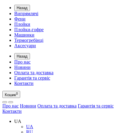
Назад
Випрямлячі
Фени
Плойки
Плойки-гофре
Машинки
Термогребінці
Аксесуари
Назад
Про нас
Новини
Оплата та доставка
Гарантія та сервіс
Контакти
0
Кошик
Про нас
Новини
Оплата та доставка
Гарантія та сервіс
Контакти
UA
UA
RU