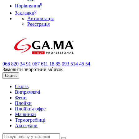
0
Порівняння
0
Закладки
Авторизація
Реєстрація
066
820 34 91
067
611 18 85
093
514 45 54
Замовити зворотний зв`язок
Скрізь
Скрізь
Випрямлячі
Фени
Плойки
Плойки-гофре
Машинки
Термогребінці
Аксесуари