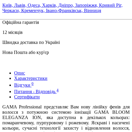
Київ, Львів, Одеса, Харків, Дніпро, Запоріжжя, Кривий Ріг,
Черкаси, Кременчук, Івано-Франківськ, Вінниця
Офіційна гарантія
12 місяців
Швидка доставка по Україні
Нова Пошта або кур'єр
Опис
Характеристики
0
Відгуки
4
Питання - Відповідь
Сертифікати
GAMA Professional представляє Вам нову лінійку фенів для
волосся з потужною системою іонізації GAMA BLOOM
ELEGANZA ION, яка доступна в декількох кольорах:
помаранчевому, пурпуровому і рожевому. Яскраві і насичені
кольори, сучасні технології захисту і відновлення волосся,