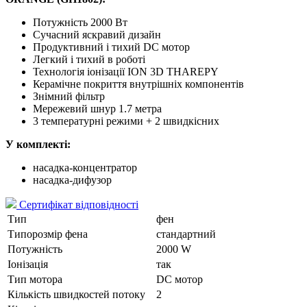
Потужність 2000 Вт
Сучасний яскравий дизайн
Продуктивний і тихий DC мотор
Легкий і тихий в роботі
Технологія іонізації ION 3D THAREPY
Керамічне покриття внутрішніх компонентів
Знімний фільтр
Мережевий шнур 1.7 метра
3 температурні режими + 2 швидкісних
У комплекті:
насадка-концентратор
насадка-дифузор
Сертифікат відповідності
Тип
фен
Типорозмір фена
стандартний
Потужність
2000 W
Іонізація
так
Тип мотора
DC мотор
Кількість швидкостей потоку
2