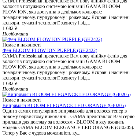
GAMA Professional представляє Вам нову лінійку фенів для
волосся з потужною системою іонізації GAMA BLOOM
FLOW ION, яка доступна в декількох кольорах:
помаранчевому, пурпуровому і рожевому. Яскраві і насичені
кольори, сучасні технології захисту і від...
1 682 ₴
Повідомити
Немає в наявності
Фен BLOOM FLOW ION PURPLE (GH2422)
GAMA Professional представляє Вам нову лінійку фенів для
волосся з потужною системою іонізації GAMA BLOOM
FLOW ION, яка доступна в декількох кольорах:
помаранчевому, пурпуровому і рожевому. Яскраві і насичені
кольори, сучасні технології захисту і від...
1 682 ₴
Повідомити
Немає в наявності
Випрямляч BLOOM ELEGANCE LED ORANGE (GI0205)
Один з самих популярних випрямлячів для волосся тепер в
новому барвистому виконанні - GAMA представляє Вам серію
приладів для догляду за волоссям - BLOOM в яку входить
модель GAMA BLOOM ELEGANCE LED ORANGE (GI0205).
Тепер у Вас є чудова можливість ку...