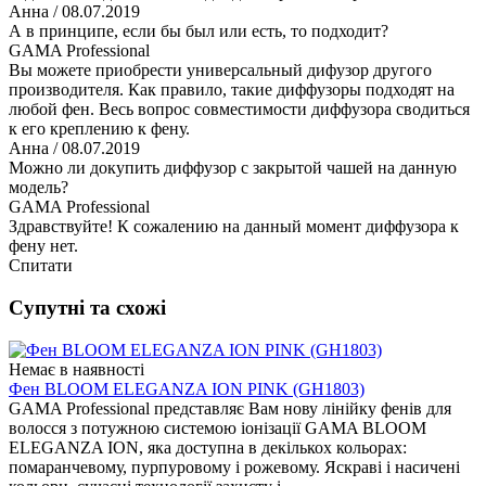
Анна
/ 08.07.2019
А в принципе, если бы был или есть, то подходит?
GAMA Professional
Вы можете приобрести универсальный дифузор другого
производителя. Как правило, такие диффузоры подходят на
любой фен. Весь вопрос совместимости диффузора сводиться
к его креплению к фену.
Анна
/ 08.07.2019
Можно ли докупить диффузор с закрытой чашей на данную
модель?
GAMA Professional
Здравствуйте! К сожалению на данный момент диффузора к
фену нет.
Спитати
Супутні та схожі
Немає в наявності
Фен BLOOM ELEGANZA ION PINK (GH1803)
GAMA Professional представляє Вам нову лінійку фенів для
волосся з потужною системою іонізації GAMA BLOOM
ELEGANZA ION, яка доступна в декількох кольорах:
помаранчевому, пурпуровому і рожевому. Яскраві і насичені