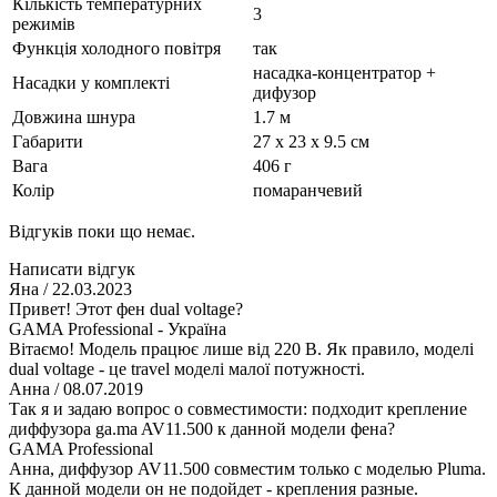
Кількість температурних
3
режимів
Функція холодного повітря
так
насадка-концентратор +
Насадки у комплекті
дифузор
Довжина шнура
1.7 м
Габарити
27 x 23 x 9.5 см
Вага
406 г
Колір
помаранчевий
Відгуків поки що немає.
Написати відгук
Яна
/ 22.03.2023
Привет! Этот фен dual voltage?
GAMA Professional - Україна
Вітаємо! Модель працює лише від 220 В. Як правило, моделі
dual voltage - це travel моделі малої потужності.
Анна
/ 08.07.2019
Так я и задаю вопрос о совместимости: подходит крепление
диффузора ga.ma AV11.500 к данной модели фена?
GAMA Professional
Анна, диффузор AV11.500 совместим только с моделью Pluma.
К данной модели он не подойдет - крепления разные.