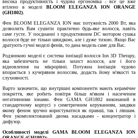
висока продуктивність і чудова ергономіка - все це вже
втілено в моделі
BLOOM ELEGANZA ION ORANGE
(GH1802)
.
Фен BLOOM ELEGANZA ION має потужність 2000 Вт, яка
дозволить Вам сушити практично будь-яке волосся, навіть
саме густе. У поєднанні з продуктивним DC мотором сушка
волосся буде не тільки швидкою, але і дуже тихою. Якщо Вас
дратують гучні моделі фенів, то дана модель саме для Вас.
Родзинкою моделі є система іонізації волосся Ion 3D Therapy,
яка забезпечить не тільки захист волосся, але і його
відновлення на мікрорівні. Потужна іонізація чудово
впорається з кучерявим волоссям, додасть йому м'якості та
слухняності.
Варто зазначити, що внутрішні компоненти мають керамічне
покриття, яке робить повітря більш м'яким і насиченим
негативними іонами. Фен GAMA GH1802 виконаний в
стандартному корпусі з симетричним керуванням, завдяки
якому феном зручно користуватися як правші, так і лівшам.
Фен укомплектований двома насадками - концентратор і
дифузор.
Особливості моделі GAMA BLOOM ELEGANZA ION
ORANGE (GH1802):