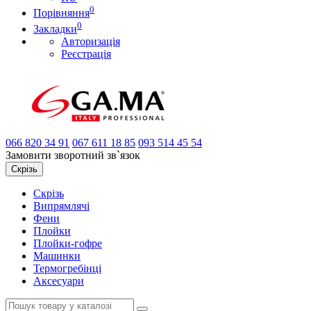
0
Порівняння
0
Закладки
Авторизація
Реєстрація
066
820 34 91
067
611 18 85
093
514 45 54
Замовити зворотний зв`язок
Скрізь
Скрізь
Випрямлячі
Фени
Плойки
Плойки-гофре
Машинки
Термогребінці
Аксесуари