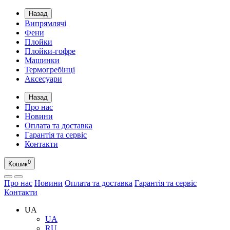
Назад
Випрямлячі
Фени
Плойки
Плойки-гофре
Машинки
Термогребінці
Аксесуари
Назад
Про нас
Новини
Оплата та доставка
Гарантія та сервіс
Контакти
0
Кошик
Про нас
Новини
Оплата та доставка
Гарантія та сервіс
Контакти
UA
UA
RU