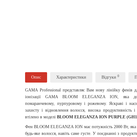
0
Опис
Характеристики
Відгуки
П
GAMA Professional представляє Вам нову лінійку фенів 
іонізації GAMA BLOOM ELEGANZA ION, яка дост
помаранчевому, пурпуровому і рожевому. Яскраві і насич
захисту і відновлення волосся, висока продуктивність і
втілено в моделі
BLOOM ELEGANZA ION PURPLE (GH1
Фен BLOOM ELEGANZA ION має потужність 2000 Вт, яка 
будь-яке волосся, навіть саме густе. У поєднанні з проду