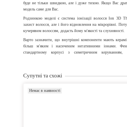
буде не тільки швидкою, але і дуже тихою. Якщо Вас драт
модель саме для Вас.
Родзинкою моделі є система іонізації волосся Ion 3D Th
захист волосся, але і його відновлення на мікрорівні. Пот
кучерявим волоссям, додасть йому м'якості та слухняності.
Варто зазначити, що внутрішні компоненти мають кераміч
більш м'яким і насиченим негативними іонами. 
стандартному корпусі з симетричним керуванням,
Супутні та схожі
Немає в наявності