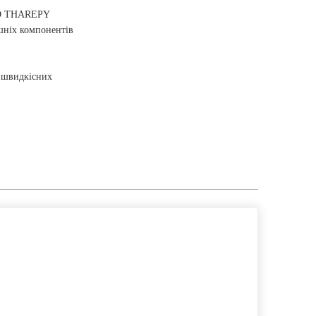
 3D THAREPY
шніх компонентів
 швидкісних