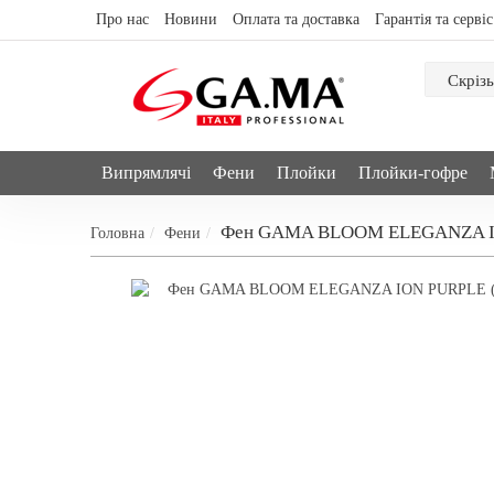
Про нас
Новини
Оплата та доставка
Гарантія та сервіс
Скрізь
Випрямлячі
Фени
Плойки
Плойки-гофре
Фен GAMA BLOOM ELEGANZA I
Головна
Фени