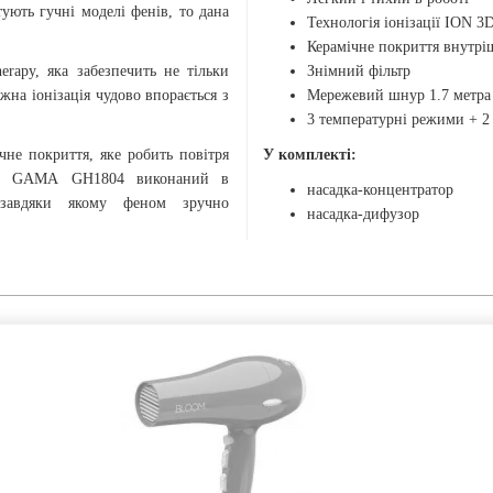
ують гучні моделі фенів, то дана
Технологія іонізації ION
Керамічне покриття внутрі
erapy, яка забезпечить не тільки
Знімний фільтр
ужна іонізація чудово впорається з
Мережевий шнур 1.7 метра
3 температурні режими + 2
не покриття, яке робить повітря
У комплекті:
Фен GAMA GH1804 виконаний в
насадка-концентратор
 завдяки якому феном зручно
насадка-дифузор