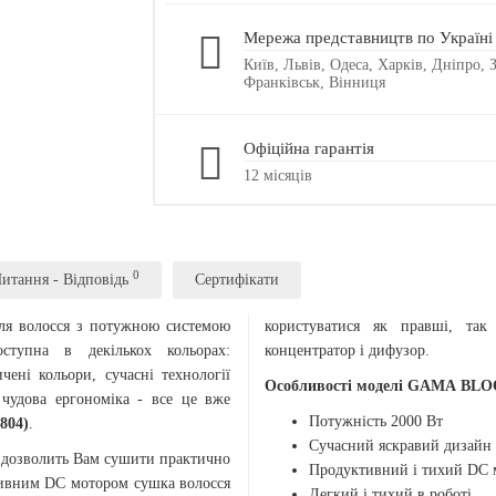
Мережа представництв по Україні
Київ, Львів, Одеса, Харків, Дніпро,
Франківськ, Вінниця
Офіційна гарантія
12 місяців
0
итання - Відповідь
Сертифікати
для волосся з потужною системою
користуватися як правші, та
упна в декількох кольорах:
концентратор і дифузор.
ені кольори, сучасні технології
Особливості моделі GAMA BL
 чудова ергономіка - все це вже
Потужність 2000 Вт
804)
.
Сучасний яскравий дизайн
дозволить Вам сушити практично
Продуктивний і тихий DC 
ктивним DC мотором сушка волосся
Легкий і тихий в роботі