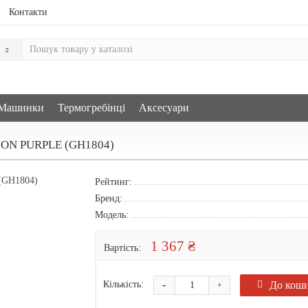
Контакти
Машинки
Термогребінці
Аксесуари
ON PURPLE (GH1804)
Рейтинг:
Бренд:
Модель:
1 367 ₴
Вартість:
-
До кош
Кількість:
+