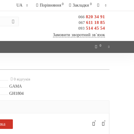
0
0
UA
Порівняння
Закладки
820 34 91
066
611 18 85
067
514 45 54
093
Замовити зворотний зв`язок
0
0 відгуків
GAMA
GH1804
ика