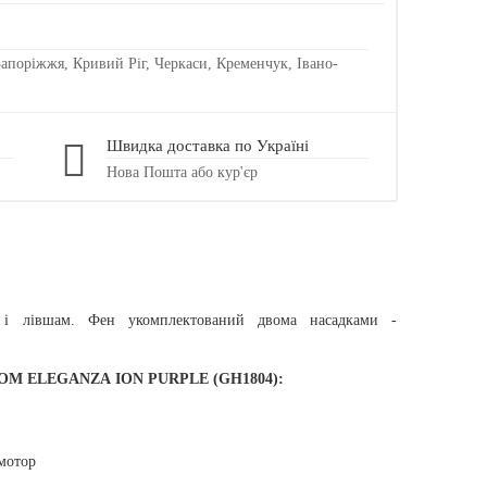
 Запоріжжя, Кривий Ріг, Черкаси, Кременчук, Івано-
Швидка доставка по Україні
Нова Пошта або кур'єр
к і лівшам. Фен укомплектований двома насадками -
OOM ELEGANZA ION PURPLE (GH1804):
мотор