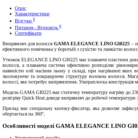
Опис
Характеристики
0
Відгуки
0
Питання - Відповідь
Сертифікати
Випрямляч для волосся
GAMA ELEGANCE LINO GI0225
– н
ефективного помічника у боротьбі з сухістю та ламкістю волосс
Утюжок ELEGANCE LINO GI0225 має плаваючі пластини довжин
волосся, а плаваюча система ефективно розподіляє рівномір
наявністю олії насіння льону у складі, при нагріванні яких 
зволожуючи та покращуючи структуру волокна волосся. Мага
волоссі, яке потребує випрямлення. Ультраплоска конструкція 
Модель GAMA GI0225 має статичну температуру нагріву до 230 
розігріву Quick Heat доведе випрямляч до робочої температури з
Прилад має спеціальну кнопку-фіксатор, яка дозволяє зафікс
обертається на 360°.
Особливості моделі GAMA ELEGANCE LINO GI0
Ультратонкий дизайн