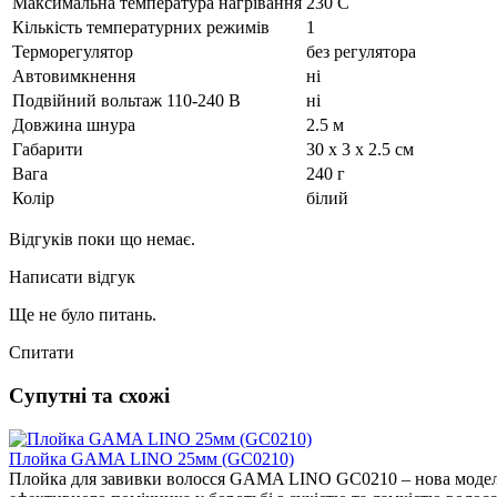
Максимальна температура нагрівання
230 C
Кількість температурних режимів
1
Терморегулятор
без регулятора
Автовимкнення
ні
Подвійний вольтаж 110-240 В
ні
Довжина шнура
2.5 м
Габарити
30 x 3 x 2.5 см
Вага
240 г
Колір
білий
Відгуків поки що немає.
Написати відгук
Ще не було питань.
Спитати
Супутні та схожі
Плойка GAMA LINO 25мм (GC0210)
Плойка для завивки волосся GAMA LINO GC0210 – нова модель с