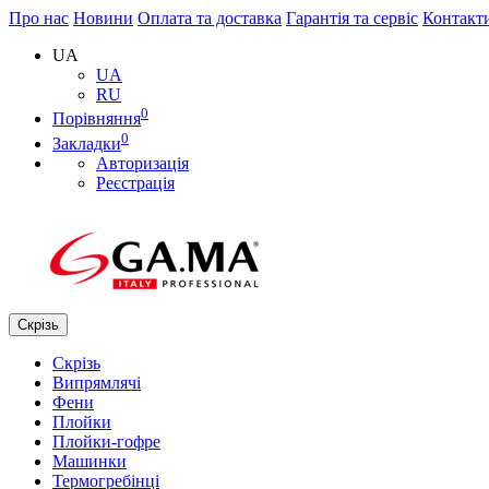
Про нас
Новини
Оплата та доставка
Гарантія та сервіс
Контакт
UA
UA
RU
0
Порівняння
0
Закладки
Авторизація
Реєстрація
Скрізь
Скрізь
Випрямлячі
Фени
Плойки
Плойки-гофре
Машинки
Термогребінці