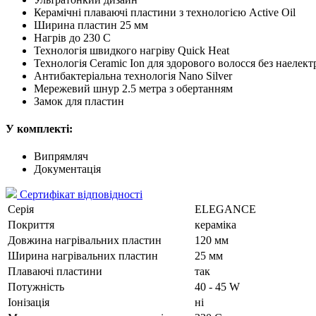
Керамічні плаваючі пластини з технологією Active Oil
Ширина пластин 25 мм
Нагрів до 230 C
Технологія швидкого нагріву Quick Heat
Технологія Ceramic Ion для здорового волосся без наелект
Антибактеріальна технологія Nano Silver
Мережевий шнур 2.5 метра з обертанням
Замок для пластин
У комплекті:
Випрямляч
Документація
Сертифікат відповідності
Серія
ELEGANCE
Покриття
кераміка
Довжина нагрівальних пластин
120 мм
Ширина нагрівальних пластин
25 мм
Плаваючі пластини
так
Потужність
40 - 45 W
Іонізація
ні