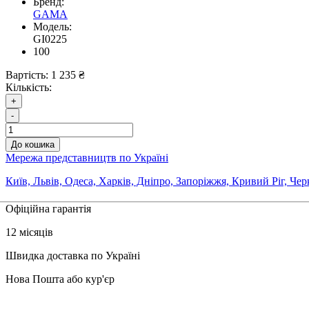
Бренд:
GAMA
Модель:
GI0225
100
Вартість:
1 235 ₴
Кількість:
+
-
До кошика
Мережа представництв по Україні
Київ, Львів, Одеса, Харків, Дніпро, Запоріжжя, Кривий Ріг, Че
Офіційна гарантія
12 місяців
Швидка доставка по Україні
Нова Пошта або кур'єр