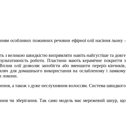
анням особливих поживних речовин ефірної олії насіння льону -
з великою швидкістю випрямляти навіть найгустіше та довге
зультативність роботи. Пластини мають керамічне покриття з
Вплив олії дозволяє запобігти або зменшити переріз кінчиків,
мляч для домашнього використання на ослабленому і ламкому
и локони.
лення, а також з дуже неслухняним волоссям. Система швидкого
вання чи зберігання. Так само модель має мережевий шнур, що