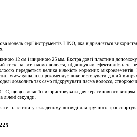
ова модель серії інструментів LINO, яка відрізняється використ
я.
ою 12 см і шириною 25 мм. Екстра довгі пластини допоможуть 
ний тиск на все пасмо волосся, підвищуючи ефективність та ре
волоссю передається велика кількість корисних мікроелементів. 
зин www.gama.in.ua рекомендує використовувати даний випря
моделі дозволить так само підкручувати пасма волосся, створююч
° C, що дозволяє її використовувати для кератиновгого випрям
а лічені секунди.
увати пластини у складеному вигляді для зручного транспорту
225