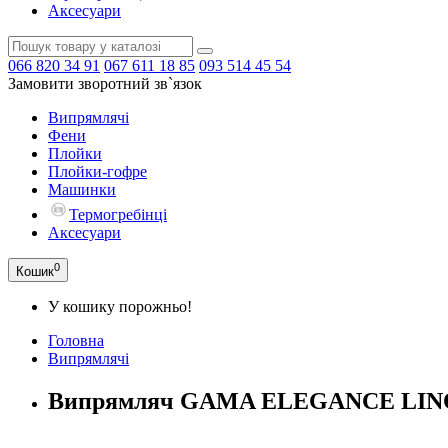
Аксесуари
066
820 34 91
067
611 18 85
093
514 45 54
Замовити зворотний зв`язок
Випрямлячі
Фени
Плойки
Плойки-гофре
Машинки
Термогребінці
Аксесуари
0
Кошик
У кошику порожньо!
Головна
Випрямлячі
Випрямляч GAMA ELEGANCE LINO