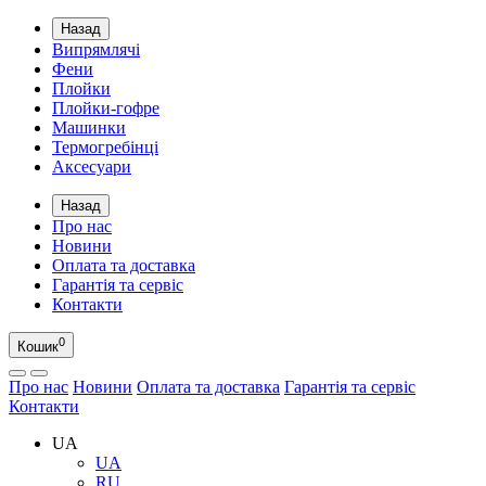
Назад
Випрямлячі
Фени
Плойки
Плойки-гофре
Машинки
Термогребінці
Аксесуари
Назад
Про нас
Новини
Оплата та доставка
Гарантія та сервіс
Контакти
0
Кошик
Про нас
Новини
Оплата та доставка
Гарантія та сервіс
Контакти
UA
UA
RU