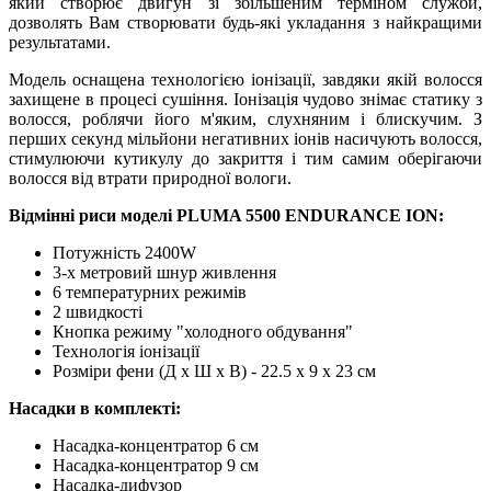
який створює двигун зі збільшеним терміном служби,
дозволять Вам створювати будь-які укладання з найкращими
результатами.
Модель оснащена технологією іонізації, завдяки якій волосся
захищене в процесі сушіння. Іонізація чудово знімає статику з
волосся, роблячи його м'яким, слухняним і блискучим. З
перших секунд мільйони негативних іонів насичують волосся,
стимулюючи кутикулу до закриття і тим самим оберігаючи
волосся від втрати природної вологи.
Відмінні риси моделі PLUMA 5500 ENDURANCE ION:
Потужність 2400W
3-х метровий шнур живлення
6 температурних режимів
2 швидкості
Кнопка режиму "холодного обдування"
Технологія іонізації
Розміри фени (Д х Ш х В) - 22.5 x 9 x 23 см
Насадки в комплекті:
Насадка-концентратор 6 см
Насадка-концентратор 9 см
Насадка-дифузор