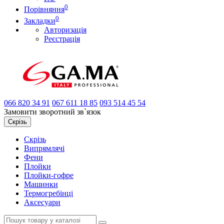
0
Порівняння
0
Закладки
Авторизація
Реєстрація
066
820 34 91
067
611 18 85
093
514 45 54
Замовити зворотний зв`язок
Скрізь
Скрізь
Випрямлячі
Фени
Плойки
Плойки-гофре
Машинки
Термогребінці
Аксесуари