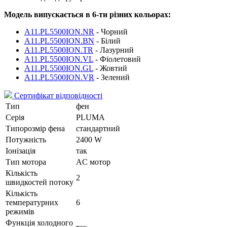
Модель випускається в 6-ти різних кольорах:
A11.PL5500ION.NR
- Чорний
A11.PL5500ION.BN
- Білий
A11.PL5500ION.TR
- Лазурний
A11.PL5500ION.VL
- Фіолетовий
A11.PL5500ION.GL
- Жовтий
A11.PL5500ION.VR
- Зелений
Сертифікат відповідності
Тип
фен
Серія
PLUMA
Типорозмір фена
стандартний
Потужність
2400 W
Іонізація
так
Тип мотора
AC мотор
Кількість
2
швидкостей потоку
Кількість
температурних
6
режимів
Функція холодного