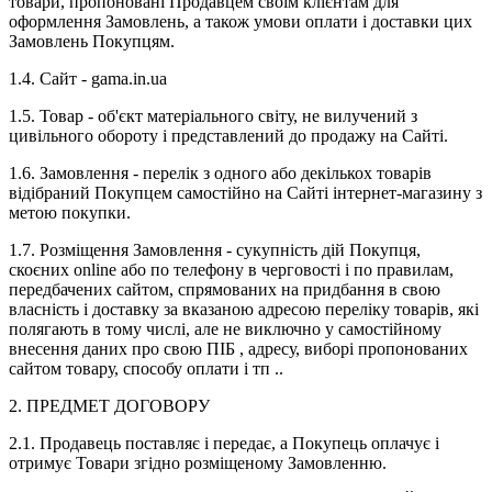
товари, пропоновані Продавцем своїм клієнтам для
оформлення Замовлень, а також умови оплати і доставки цих
Замовлень Покупцям.
1.4. Сайт - gama.in.ua
1.5. Товар - об'єкт матеріального світу, не вилучений з
цивільного обороту і представлений до продажу на Сайті.
1.6. Замовлення - перелік з одного або декількох товарів
відібраний Покупцем самостійно на Сайті інтернет-магазину з
метою покупки.
1.7. Розміщення Замовлення - сукупність дій Покупця,
скоєних online або по телефону в черговості і по правилам,
передбачених сайтом, спрямованих на придбання в свою
власність і доставку за вказаною адресою переліку товарів, які
полягають в тому числі, але не виключно у самостійному
внесення даних про свою ПІБ , адресу, виборі пропонованих
сайтом товару, способу оплати і тп ..
2. ПРЕДМЕТ ДОГОВОРУ
2.1. Продавець поставляє і передає, а Покупець оплачує і
отримує Товари згідно розміщеному Замовленню.