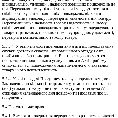
індивідуальної упаковки і наявності зовнішніх пошкоджень на
ній. Переконавшись у цілості упаковки і у відсутності на ній
слідів розпакування і зовнішніх пошкоджень, відкрити
індивідуальну упаковку і перевірити наявність в ній Товару.
Переконавшись в наявності Товару і відсутності на ньому
слідів механічних пошкоджень звірити артикул одержуваного
товару з артикулом, проставленим в супровідному документі,
перевірити комплектацію та колір товару.
5.3.3.4. У разі наявності претензій вимагати від представника
служби доставки скласти Акт зовнішнього огляду і Акт
приймання в 3-х примірниках. В акті огляду описуються
пошкодження зовнішнього упакування, а в Акті прийому
описуються усі пошкодження індивідуального упакування
товару і його некомплектність.
5.3.4. У разі передачі Продавцем товару з порушенням умов
Замовлення по кількості, асортименту, комплектності, тари та
(або) упаковці товару, - не пізніше наступного за днем ??
отримання календарного дня повідомити Продавця про ці
порушення.
5.4 Покупець має право:
5.4.1. Вимагати повернення передоплати в разі неможливості