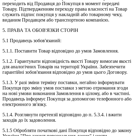
переходить від Продавця до Покупця в момент передачі
Товару. Підтвердженням переходу права власності на Товар
служить підпис покупця у накладній або товарному чеку,
виданим Продавцем або транспортною компанією.
5. ПРАВА ТА ОБОВ'ЯЗКИ СТОРІН
5.1 Продавець зобов'язаний:
5.1.1. Поставити Товар відповідно до умов Замовлення.
5.1.2. Гарантувати відповідність якості Товару вимогам якості
для аналогічних Товарів на території України. Забезпечити
гарантійні зобов'язання відповідно до умов цього Договору.
5.1.3. У разі зміни терміну поставки, негайно інформувати
Покупця про зміну умов поставки з метою отримання згоди
на нові умови виконання Замовлення в цілому, або в частині.
Продавець інформує Покупця за допомогою телефонного або
електронного зв'язку.
5.1.4. Розглянути претензії відповідно до п. 5.3.4. і вжити
заходів до їх задоволення.
5.1.5 Обробляти початкові дані Покупця відповідно до закону
України "Про захист персональних даних" і нести