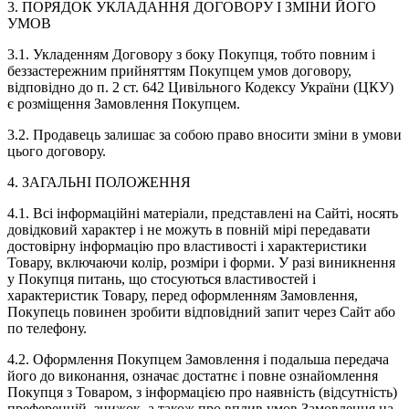
3. ПОРЯДОК УКЛАДАННЯ ДОГОВОРУ І ЗМІНИ ЙОГО
УМОВ
3.1. Укладенням Договору з боку Покупця, тобто повним і
беззастережним прийняттям Покупцем умов договору,
відповідно до п. 2 ст. 642 Цивільного Кодексу України (ЦКУ)
є розміщення Замовлення Покупцем.
3.2. Продавець залишає за собою право вносити зміни в умови
цього договору.
4. ЗАГАЛЬНІ ПОЛОЖЕННЯ
4.1. Всі інформаційні матеріали, представлені на Сайті, носять
довідковий характер і не можуть в повній мірі передавати
достовірну інформацію про властивості і характеристики
Товару, включаючи колір, розміри і форми. У разі виникнення
у Покупця питань, що стосуються властивостей і
характеристик Товару, перед оформленням Замовлення,
Покупець повинен зробити відповідний запит через Сайт або
по телефону.
4.2. Оформлення Покупцем Замовлення і подальша передача
його до виконання, означає достатнє і повне ознайомлення
Покупця з Товаром, з інформацією про наявність (відсутність)
преференцій, знижок, а також про вплив умов Замовлення на