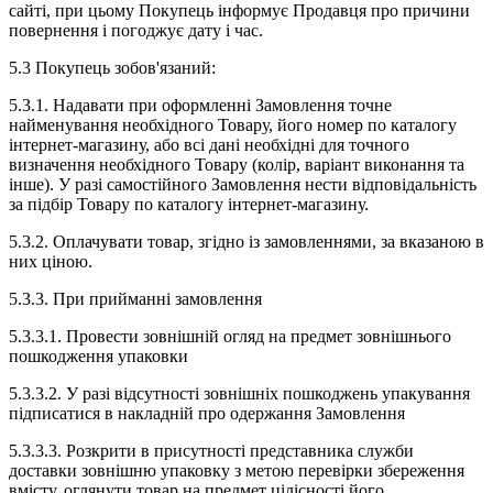
сайті, при цьому Покупець інформує Продавця про причини
повернення і погоджує дату і час.
5.3 Покупець зобов'язаний:
5.3.1. Надавати при оформленні Замовлення точне
найменування необхідного Товару, його номер по каталогу
інтернет-магазину, або всі дані необхідні для точного
визначення необхідного Товару (колір, варіант виконання та
інше). У разі самостійного Замовлення нести відповідальність
за підбір Товару по каталогу інтернет-магазину.
5.3.2. Оплачувати товар, згідно із замовленнями, за вказаною в
них ціною.
5.3.3. При прийманні замовлення
5.3.3.1. Провести зовнішній огляд на предмет зовнішнього
пошкодження упаковки
5.3.3.2. У разі відсутності зовнішніх пошкоджень упакування
підписатися в накладній про одержання Замовлення
5.3.3.3. Розкрити в присутності представника служби
доставки зовнішню упаковку з метою перевірки збереження
вмісту, оглянути товар на предмет цілісності його