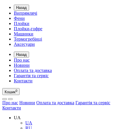
Назад
Випрямлячі
Фени
Плойки
Плойки-гофре
Машинки
Термогребінці
Аксесуари
Назад
Про нас
Новини
Оплата та доставка
Гарантія та сервіс
Контакти
0
Кошик
Про нас
Новини
Оплата та доставка
Гарантія та сервіс
Контакти
UA
UA
RU