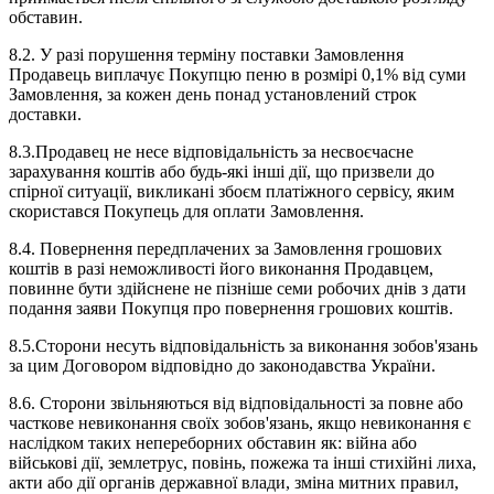
обставин.
8.2. У разі порушення терміну поставки Замовлення
Продавець виплачує Покупцю пеню в розмірі 0,1% від суми
Замовлення, за кожен день понад установлений строк
доставки.
8.3.Продавец не несе відповідальність за несвоєчасне
зарахування коштів або будь-які інші дії, що призвели до
спірної ситуації, викликані збоєм платіжного сервісу, яким
скористався Покупець для оплати Замовлення.
8.4. Повернення передплачених за Замовлення грошових
коштів в разі неможливості його виконання Продавцем,
повинне бути здійснене не пізніше семи робочих днів з дати
подання заяви Покупця про повернення грошових коштів.
8.5.Сторони несуть відповідальність за виконання зобов'язань
за цим Договором відповідно до законодавства України.
8.6. Сторони звільняються від відповідальності за повне або
часткове невиконання своїх зобов'язань, якщо невиконання є
наслідком таких непереборних обставин як: війна або
військові дії, землетрус, повінь, пожежа та інші стихійні лиха,
акти або дії органів державної влади, зміна митних правил,