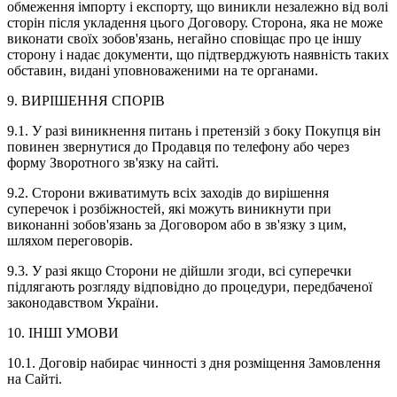
обмеження імпорту і експорту, що виникли незалежно від волі
сторін після укладення цього Договору. Сторона, яка не може
виконати своїх зобов'язань, негайно сповіщає про це іншу
сторону і надає документи, що підтверджують наявність таких
обставин, видані уповноваженими на те органами.
9. ВИРІШЕННЯ СПОРІВ
9.1. У разі виникнення питань і претензій з боку Покупця він
повинен звернутися до Продавця по телефону або через
форму Зворотного зв'язку на сайті.
9.2. Сторони вживатимуть всіх заходів до вирішення
суперечок і розбіжностей, які можуть виникнути при
виконанні зобов'язань за Договором або в зв'язку з цим,
шляхом переговорів.
9.3. У разі якщо Сторони не дійшли згоди, всі суперечки
підлягають розгляду відповідно до процедури, передбаченої
законодавством України.
10. ІНШІ УМОВИ
10.1. Договір набирає чинності з дня розміщення Замовлення
на Сайті.