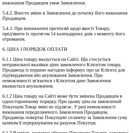
виконання Продавцем умов Замовлення.
5.4.2. Внести зміни в Замовлення до початку його виконання
Продавцем.
5.4.3. При виникненні претензій щодо якості Товару,
пред'явити їх протягом 14 календарних днів з моменту його
отримання.
6. ЦІНА І ПОРЯДОК ОПЛАТИ
6.1.1 Ціна товару вказується на Сайті. Що стосується
неправильної вказівки ціни замовленого Клієнтом товару,
Продавець із першою нагодою інформує про це Клієнта для
підтвердження або анулювання Замовлення. При
неможливості зв'язатися з Клієнтом дане Замовлення
вважається анульованим.
6.1.2 Ціна товару на Сайті може бути змінена Продавцем в
односторонньому порядку. При цьому ціна на замовлений
Покупцем Товар зміні не підлягає. У разі неможливості
виконання передплаченого Замовлення Продавцем,
Продавець повертає Покупцеві сплачену за Замовлення суму
шляхом її перерахування на рахунок Покупця.
6.1.3 Вартість доставки обраних Покупцем Товарів, зазначена