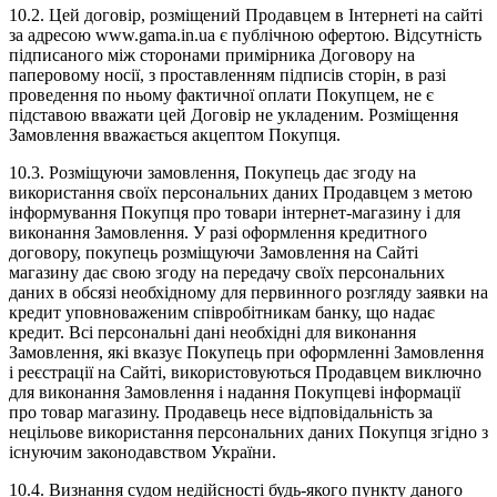
10.2. Цей договір, розміщений Продавцем в Інтернеті на сайті
за адресою www.gama.in.ua є публічною офертою. Відсутність
підписаного між сторонами примірника Договору на
паперовому носії, з проставленням підписів сторін, в разі
проведення по ньому фактичної оплати Покупцем, не є
підставою вважати цей Договір не укладеним. Розміщення
Замовлення вважається акцептом Покупця.
10.3. Розміщуючи замовлення, Покупець дає згоду на
використання своїх персональних даних Продавцем з метою
інформування Покупця про товари інтернет-магазину і для
виконання Замовлення. У разі оформлення кредитного
договору, покупець розміщуючи Замовлення на Сайті
магазину дає свою згоду на передачу своїх персональних
даних в обсязі необхідному для первинного розгляду заявки на
кредит уповноваженим співробітникам банку, що надає
кредит. Всі персональні дані необхідні для виконання
Замовлення, які вказує Покупець при оформленні Замовлення
і реєстрації на Сайті, використовуються Продавцем виключно
для виконання Замовлення і надання Покупцеві інформації
про товар магазину. Продавець несе відповідальність за
нецільове використання персональних даних Покупця згідно з
існуючим законодавством України.
10.4. Визнання судом недійсності будь-якого пункту даного