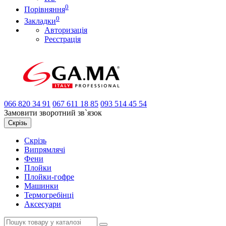
0
Порівняння
0
Закладки
Авторизація
Реєстрація
066
820 34 91
067
611 18 85
093
514 45 54
Замовити зворотний зв`язок
Скрізь
Скрізь
Випрямлячі
Фени
Плойки
Плойки-гофре
Машинки
Термогребінці
Аксесуари