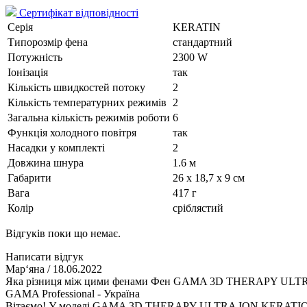
Сертифікат відповідності
Серія
KERATIN
Типорозмір фена
стандартний
Потужність
2300 W
Іонізація
так
Кількість швидкостей потоку
2
Кількість температурних режимів
2
Загальна кількість режимів роботи
6
Функція холодного повітря
так
Насадки у комплекті
2
Довжина шнура
1.6 м
Габарити
26 x 18,7 x 9 см
Вага
417 г
Колір
сріблястий
Відгуків поки що немає.
Написати відгук
Мар‘яна
/ 18.06.2022
Яка різниця між цими фенами Фен GAMA 3D THERAPY UL
GAMA Professional - Україна
Вітаємо! У моделі GAMA 3D THERAPY ULTRA ION KERATION на