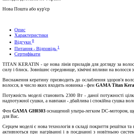
Нова Пошта або кур'єр
Опис
Характеристики
0
Відгуки
1
Питання - Відповідь
Сертифікати
TITAN KERATIN - це нова лінія приладів для догляду за волос
силу і блиск. Зовнішнє середовище, хімічні впливи на волосся 
Виснаження кератину призводить до ослаблення здоров'я воло
волосся, в число яких входить новинка - фен
GAMA Titan Kera
Потужність моделі становить 2300 Вт - даної потужності цілк
надпотужної сушки, а навпаки - дбайлива і спокійна сушка вол
Фен
GAMA GH0303
оснащений ультра-легким DC-мотором, що 
для Вас.
Серцем моделі є нова технологія в складі покриття решітки та
активуються при нагріванні і в поєднанні з новітньою сист