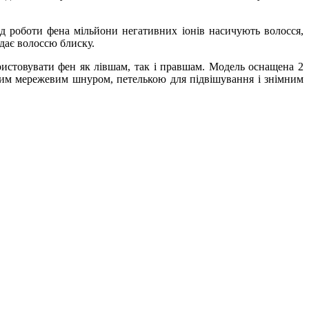
нд роботи фена мільйони негативних іонів насичують волосся,
адає волоссю блиску.
истовувати фен як лівшам, так і правшам. Модель оснащена 2
им мережевим шнуром, петелькою для підвішування і знімним