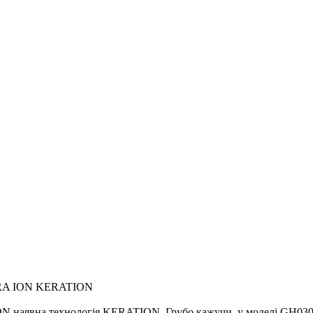
TRA ION KERATION
явна технологія KERATION. Грубо кажучи, у моделі GH0303 