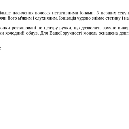
ує більше насичення волосся негативними іонами. З перших секу
чи його м'яким і слухняним. Іонізація чудово знімає статику і н
пки розташовані по центру ручки, що дозволить зручно викор
и холодний обдув. Для Вашої зручності модель оснащена довг
: