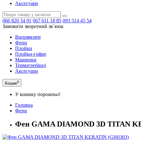
Аксесуари
066
820 34 91
067
611 18 85
093
514 45 54
Замовити зворотний зв`язок
Випрямлячі
Фени
Плойки
Плойки-гофре
Машинки
Термогребінці
Аксесуари
0
Кошик
У кошику порожньо!
Головна
Фени
Фен GAMA DIAMOND 3D TITAN KE