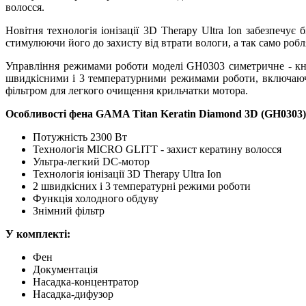
волосся.
Новітня технологія іонізації 3D Therapy Ultra Ion забезпеч
стимулюючи його до захисту від втрати вологи, а так само робля
Управління режимами роботи моделі GH0303 симетричне - кно
швидкісними і 3 температурними режимами роботи, включаюч
фільтром для легкого очищення крильчатки мотора.
Особливості фена GAMA Titan Keratin Diamond 3D (GH0303)
Потужність 2300 Вт
Технологія MICRO GLITT - захист кератину волосся
Ультра-легкий DC-мотор
Технологія іонізації 3D Therapy Ultra Ion
2 швидкісних і 3 температурні режими роботи
Функція холодного обдуву
Знімний фільтр
У комплекті:
Фен
Документація
Насадка-концентратор
Насадка-дифузор