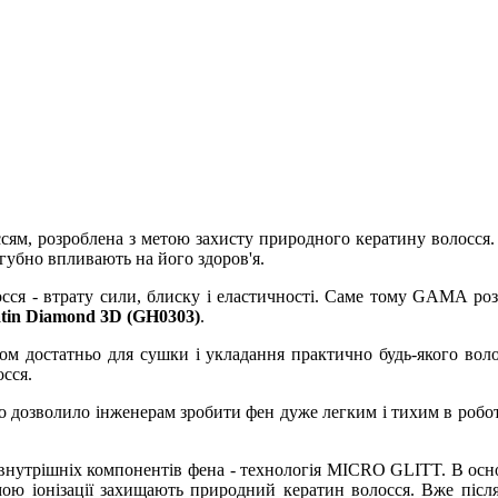
сям, розроблена з метою захисту природного кератину волосся. К
згубно впливають на його здоров'я.
сся - втрату сили, блиску і еластичності. Саме тому GAMA розр
tin Diamond 3D (GH0303)
.
ом достатньо для сушки і укладання практично будь-якого волосс
осся.
дозволило інженерам зробити фен дуже легким і тихим в робот
 внутрішніх компонентів фена - технологія MICRO GLITT. В осно
емою іонізації захищають природний кератин волосся. Вже післ