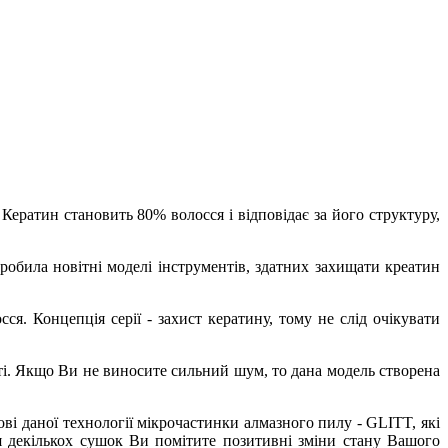
ератин становить 80% волосся і відповідає за його структуру,
обила новітні моделі інструментів, здатних захищати креатин
я. Концепція серії - захист кератину, тому не слід очікувати
і. Якщо Ви не виносите сильний шум, то дана модель створена
ві даної технології мікрочастинки алмазного пилу - GLITT, які
я декількох сушок Ви помітите позитивні зміни стану Вашого