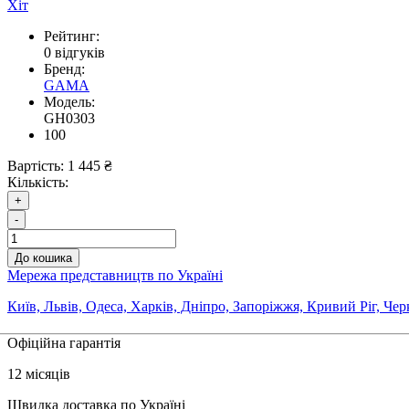
Хіт
Рейтинг:
0 відгуків
Бренд:
GAMA
Модель:
GH0303
100
Вартість:
1 445 ₴
Кількість:
+
-
До кошика
Мережа представництв по Україні
Київ, Львів, Одеса, Харків, Дніпро, Запоріжжя, Кривий Ріг, Че
Офіційна гарантія
12 місяців
Швидка доставка по Україні