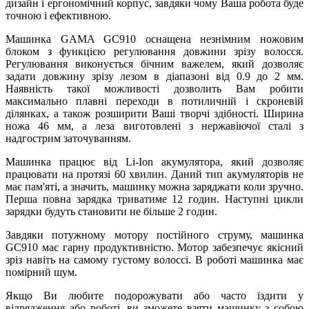
дизайн і ергономічний корпус, завдяки чому Ваша робота буде
точною і ефективною.
Машинка GAMA GC910 оснащена незнімним ножовим
блоком з функцією регулювання довжини зрізу волосся.
Регулювання виконується бічним важелем, який дозволяє
задати довжину зрізу лезом в діапазоні від 0.9 до 2 мм.
Наявність такої можливості дозволить Вам робити
максимально плавні переходи в потиличній і скроневій
ділянках, а також розширити Ваші творчі здібності. Ширина
ножа 46 мм, а леза виготовлені з нержавіючої сталі з
надгострим заточуванням.
Машинка працює від Li-Ion акумулятора, який дозволяє
працювати на протязі 60 хвилин. Даний тип акумуляторів не
має пам'яті, а значить, машинку можна заряджати коли зручно.
Перша повна зарядка триватиме 12 годин. Наступні цикли
зарядки будуть становити не більше 2 годин.
Завдяки потужному мотору постійного струму, машинка
GC910 має гарну продуктивністю. Мотор забезпечує якісний
зріз навіть на самому густому волоссі. В роботі машинка має
помірний шум.
Якщо Ви любите подорожувати або часто їздити у
відрядження або роботі, ви зможете взяти машинку з собою