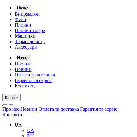
Назад
Випрямлячі
Фени
Плойки
Плойки-гофре
Машинки
Термогребінці
Аксесуари
Назад
Про нас
Новини
Оплата та доставка
Гарантія та сервіс
Контакти
0
Кошик
Про нас
Новини
Оплата та доставка
Гарантія та сервіс
Контакти
UA
UA
RU