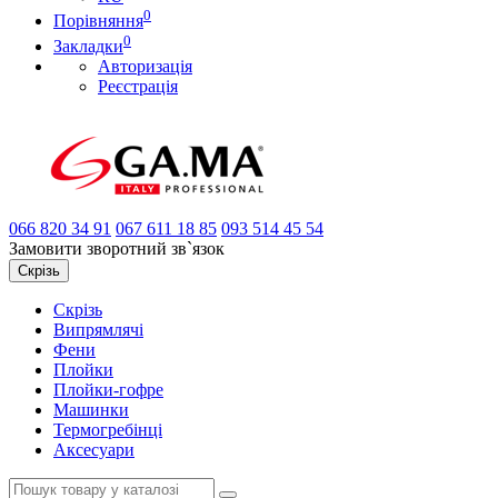
0
Порівняння
0
Закладки
Авторизація
Реєстрація
066
820 34 91
067
611 18 85
093
514 45 54
Замовити зворотний зв`язок
Скрізь
Скрізь
Випрямлячі
Фени
Плойки
Плойки-гофре
Машинки
Термогребінці
Аксесуари