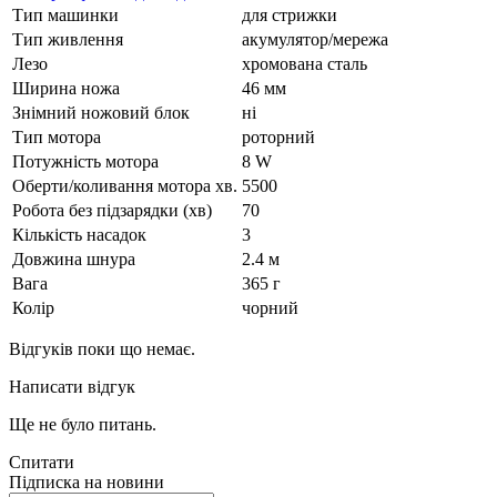
Тип машинки
для стрижки
Тип живлення
акумулятор/мережа
Лезо
хромована сталь
Ширина ножа
46 мм
Знімний ножовий блок
ні
Тип мотора
роторний
Потужність мотора
8 W
Оберти/коливання мотора хв.
5500
Робота без підзарядки (хв)
70
Кількість насадок
3
Довжина шнура
2.4 м
Вага
365 г
Колір
чорний
Відгуків поки що немає.
Написати відгук
Ще не було питань.
Спитати
Підписка на новини