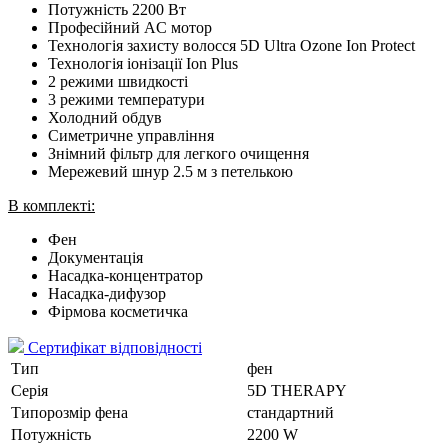
Потужність 2200 Вт
Професійний AC мотор
Технологія захисту волосся 5D Ultra Ozone Ion Protect
Технологія іонізації Ion Plus
2 режими швидкості
3 режими температури
Холодний обдув
Симетричне управління
Знімний фільтр для легкого очищення
Мережевий шнур 2.5 м з петелькою
В комплекті:
Фен
Документація
Насадка-концентратор
Насадка-дифузор
Фірмова косметичка
Сертифікат відповідності
Тип
фен
Серія
5D THERAPY
Типорозмір фена
стандартний
Потужність
2200 W