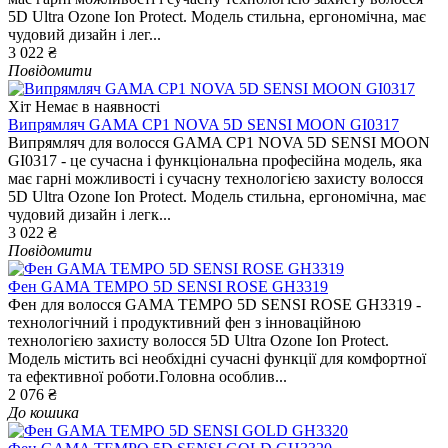
5D Ultra Ozone Ion Protect. Модель стильна, ергономічна, має
чудовий дизайн і лег...
3 022 ₴
Повідомити
Хіт
Немає в наявності
Випрямляч GAMA CP1 NOVA 5D SENSI MOON GI0317
Випрямляч для волосся GAMA CP1 NOVA 5D SENSI MOON
GI0317 - це сучасна і функціональна професійна модель, яка
має гарні можливості і сучасну технологією захисту волосся
5D Ultra Ozone Ion Protect. Модель стильна, ергономічна, має
чудовий дизайн і легк...
3 022 ₴
Повідомити
Фен GAMA TEMPO 5D SENSI ROSE GH3319
Фен для волосся GAMA TEMPO 5D SENSI ROSE GH3319 -
технологічний і продуктивний фен з інноваційною
технологією захисту волосся 5D Ultra Ozone Ion Protect.
Модель містить всі необхідні сучасні функції для комфортної
та ефективної роботи.Головна особлив...
2 076 ₴
До кошика