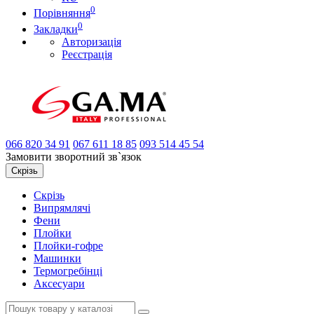
0
Порівняння
0
Закладки
Авторизація
Реєстрація
066
820 34 91
067
611 18 85
093
514 45 54
Замовити зворотний зв`язок
Скрізь
Скрізь
Випрямлячі
Фени
Плойки
Плойки-гофре
Машинки
Термогребінці
Аксесуари