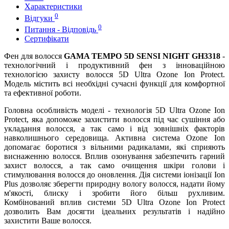
Характеристики
0
Відгуки
0
Питання - Відповідь
Сертифікати
Фен для волосся
GAMA TEMPO 5D SENSI NIGHT GH3318
-
технологічний і продуктивний фен з інноваційною
технологією захисту волосся 5D Ultra Ozone Ion Protect.
Модель містить всі необхідні сучасні функції для комфортної
та ефективної роботи.
Головна особливість моделі - технологія 5D Ultra Ozone Ion
Protect, яка допоможе захистити волосся під час сушіння або
укладання волосся, а так само і від зовнішніх факторів
навколишнього середовища. Активна система Ozone Ion
допомагає боротися з вільними радикалами, які сприяють
виснаженню волосся. Вплив озонування забезпечить гарний
захист волосся, а так само очищення шкіри голови і
стимулювання волосся до оновлення. Дія системи іонізації Ion
Plus дозволяє зберегти природну вологу волосся, надати йому
м'якості, блиску і зробити його більш рухливим.
Комбінований вплив системи 5D Ultra Ozone Ion Protect
дозволить Вам досягти ідеальних результатів і надійно
захистити Ваше волосся.