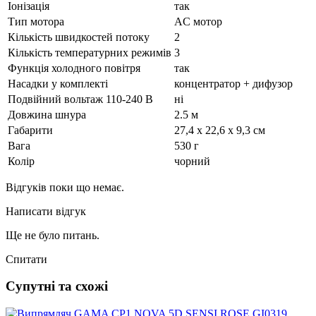
Іонізація
так
Тип мотора
AC мотор
Кількість швидкостей потоку
2
Кількість температурних режимів
3
Функція холодного повітря
так
Насадки у комплекті
концентратор + дифузор
Подвійний вольтаж 110-240 В
ні
Довжина шнура
2.5 м
Габарити
27,4 x 22,6 x 9,3 см
Вага
530 г
Колір
чорний
Відгуків поки що немає.
Написати відгук
Ще не було питань.
Спитати
Супутні та схожі