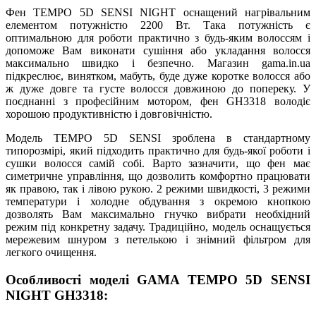
Фен TEMPO 5D SENSI NIGHT оснащений нагрівальним
елементом потужністю 2200 Вт. Така потужність є
оптимальною для роботи практично з будь-яким волоссям і
допоможе Вам виконати сушіння або укладання волосся
максимально швидко і безпечно. Магазин gama.in.ua
підкреслює, винятком, мабуть, буде дуже коротке волосся або
ж дуже довге та густе волосся довжиною до попереку. У
поєднанні з професійним мотором, фен GH3318 володіє
хорошою продуктивністю і довговічністю.
Модель TEMPO 5D SENSI зроблена в стандартному
типорозмірі, який підходить практично для будь-якої роботи і
сушки волосся самій собі. Варто зазначити, що фен має
симетричне управління, що дозволить комфортно працювати
як правою, так і лівою рукою. 2 режими швидкості, 3 режими
температури і холодне обдування з окремою кнопкою
дозволять Вам максимально гнучко вибрати необхідний
режим під конкретну задачу. Традиційно, модель оснащується
мережевим шнуром з петелькою і знімний фільтром для
легкого очищення.
Особливості моделі GAMA TEMPO 5D SENSI
NIGHT GH3318: