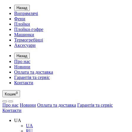
Назад
Випрямлячі
Фени
Плойки
Плойки-гофре
Машинки
Термогребінці
Аксесуари
Назад
Про нас
Новини
Оплата та доставка
Гарантія та сервіс
Контакти
0
Кошик
Про нас
Новини
Оплата та доставка
Гарантія та сервіс
Контакти
UA
UA
RU