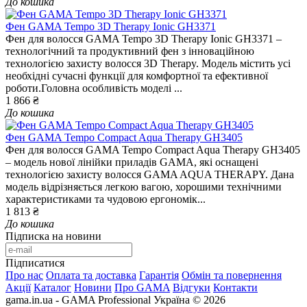
До кошика
Фен GAMA Tempo 3D Therapy Ionic GH3371
Фен для волосся GAMA Tempo 3D Therapy Ionic GH3371 –
технологічний та продуктивний фен з інноваційною
технологією захисту волосся 3D Therapy. Модель містить усі
необхідні сучасні функції для комфортної та ефективної
роботи.Головна особливість моделі ...
1 866 ₴
До кошика
Фен GAMA Tempo Compact Aqua Therapy GH3405
Фен для волосся GAMA Tempo Compact Aqua Therapy GH3405
– модель нової лінійки приладів GAMA, які оснащені
технологією захисту волосся GAMA AQUA THERAPY. Дана
модель відрізняється легкою вагою, хорошими технічними
характеристиками та чудовою ергономік...
1 813 ₴
До кошика
Підписка на новини
Підписатися
Про нас
Оплата та доставка
Гарантія
Обмін та повернення
Акції
Каталог
Новини
Про GAMA
Відгуки
Контакти
gama.in.ua - GAMA Professional Україна © 2026