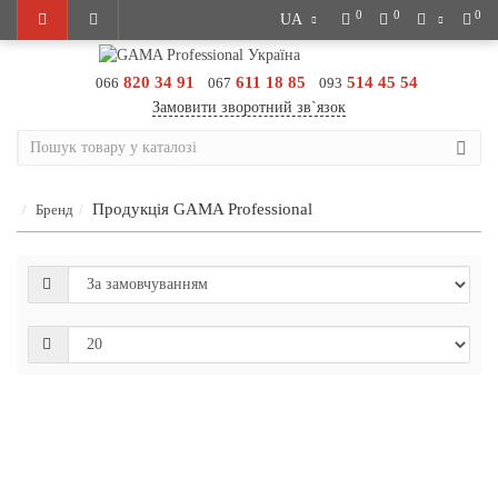
0
0
0
UA
820 34 91
611 18 85
514 45 54
066
067
093
Замовити зворотний зв`язок
Продукція GAMA Professional
Бренд
Фен G-
EVO
4500 ION
PLUS